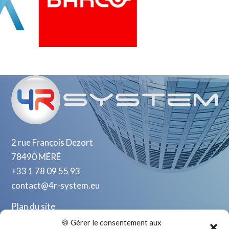
2 rue François Dezort
78490 MÉRÉ
+33 1 78 09 55 93
contact@4r-system.eu
Plan du site
Mentions Légales
🍪 Gérer le consentement aux